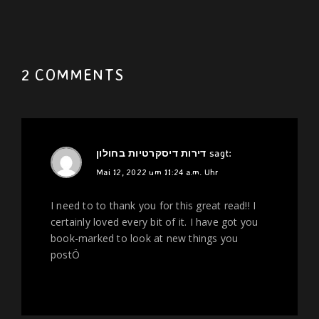
2 COMMENTS
דירות דיסקרטיות בחולון
sagt:
Mai 12, 2022 um 11:24 a.m. Uhr
I need to to thank you for this great read!! I
certainly loved every bit of it. I have got you
book-marked to look at new things you
postÖ